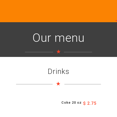
Our menu
Drinks
Coke 20 oz
$ 2.75